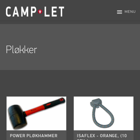
menu
MENU
Pløkker
POWER PLØKHAMMER
ISAFLEX - ORANGE, (10