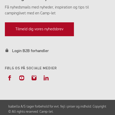
Få nyhedsmails med nyheder, inspiration og tips til
campinglivet med en Camp-let
Tilmeld dig vores nyhedsbrev
lock
Login B2B forhandler
FØLG OS PÅ SOCIALE MEDIER
Isabella A/S tager forbehold for evt. fejl i priser og indhold. Copyright
© All rights reserved Camp-let.