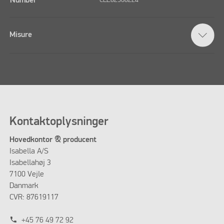
Number
CLE82508224
Misure
Kontaktoplysninger
Hovedkontor & producent
Isabella A/S
Isabellahøj 3
7100 Vejle
Danmark
CVR: 87619117
phone
+45 76 49 72 92