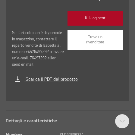
Klik og hent
Se l'articolo non è disponibile
Trova un
in magazzino, contattare il
rivenditore
reparto vendite di Isabella al
numero +4576497292 o inviare
un'e-mail.
76497292
eller
send en mail
vertical_align_bottom
Scarica il PDF del prodotto
Dettagli e caratteristiche