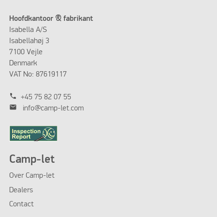
Hoofdkantoor & fabrikant
Isabella A/S
Isabellahøj 3
7100 Vejle
Denmark
VAT No: 87619117
phone
+45 75 82 07 55
mail
info@camp-let.com
Camp-let
Over Camp-let
Dealers
Contact