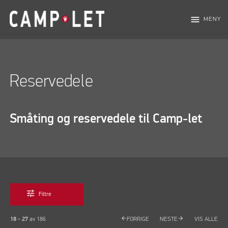
menu
MENY
Reservedele
Småting og reservedele til Camp-let
tune
Filtre
arrow_back
arrow_forward
18 - 27
av
186
FORRIGE
NESTE
VIS ALLE