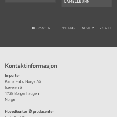
LAMELLBUNN
arrow_back
arrow_forward
18 - 27
av
186
FORRIGE
NESTE
VIS ALLE
Kontaktinformasjon
Importør
Kama Fritid Norge AS
Iseveien 6
1738 Borgenhaugen
Norge
Hovedkontor & produsenter