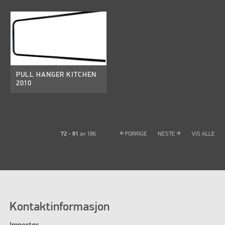
PULL HANGER KITCHEN
2010
arrow_back
arrow_forward
72 - 81
av
186
FORRIGE
NESTE
VIS ALLE
Kontaktinformasjon