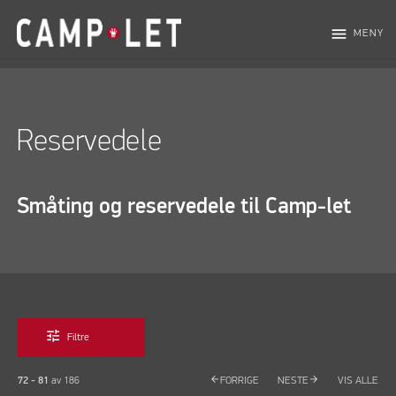
menu
MENY
Reservedele
Småting og reservedele til Camp-let
tune
Filtre
arrow_back
arrow_forward
72 - 81
av
186
FORRIGE
NESTE
VIS ALLE