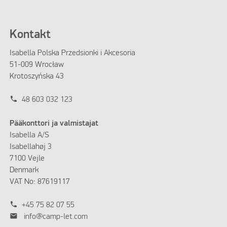
Kontakt
Isabella Polska Przedsionki i Akcesoria
51-009 Wrocław
Krotoszyńska 43
phone
48 603 032 123
Pääkonttori ja valmistajat
Isabella A/S
Isabellahøj 3
7100 Vejle
Denmark
VAT No: 87619117
phone
+45 75 82 07 55
mail
info@camp-let.com