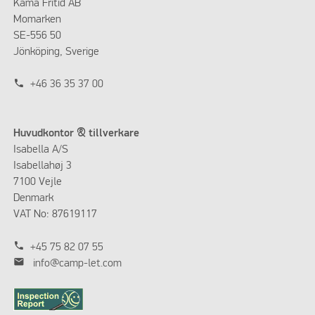
Kama Fritid AB
Momarken
SE-556 50
Jönköping, Sverige
phone
+46 36 35 37 00
Huvudkontor & tillverkare
Isabella A/S
Isabellahøj 3
7100 Vejle
Denmark
VAT No: 87619117
phone
+45 75 82 07 55
mail
info@camp-let.com