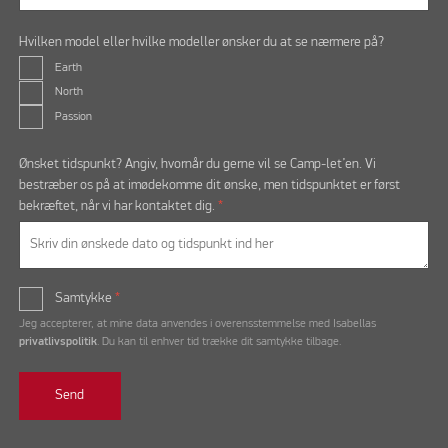
Hvilken model eller hvilke modeller ønsker du at se nærmere på?
Earth
North
Passion
Ønsket tidspunkt? Angiv, hvornår du gerne vil se Camp-let’en. Vi
bestræber os på at imødekomme dit ønske, men tidspunktet er først
bekræftet, når vi har kontaktet dig.
*
Samtykke
*
Jeg accepterer, at mine data anvendes i overensstemmelse med Isabellas
privatlivspolitik
. Du kan til enhver tid trække dit samtykke tilbage.
Send