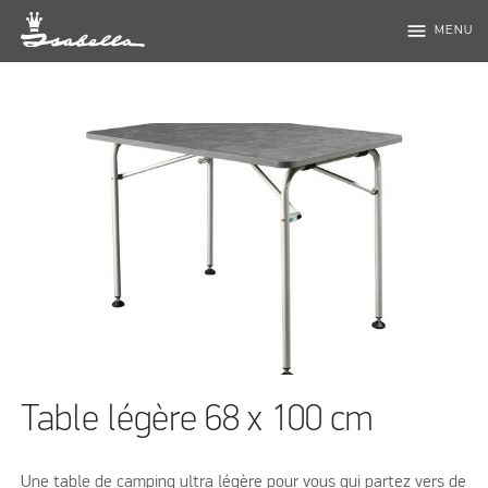
menu
MENU
Table légère 68 x 100 cm
Une table de camping ultra légère pour vous qui partez vers de