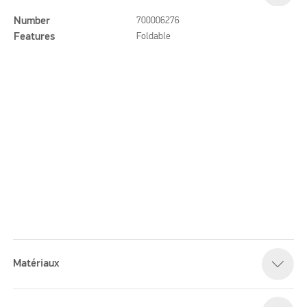
Number
700006276
Features
Foldable
Matériaux
Please accept marketing cookies to watch this video