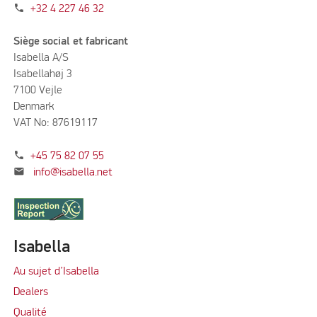
phone
+32 4 227 46 32
Siège social et fabricant
Isabella A/S
Isabellahøj 3
7100 Vejle
Denmark
VAT No: 87619117
phone
+45 75 82 07 55
mail
info@isabella.net
Isabella
Au sujet d’Isabella
Dealers
Qualité