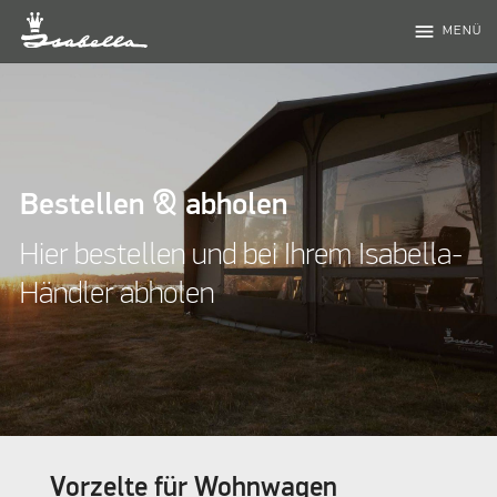
menu
MENÜ
Bestellen & abholen
Hier bestellen und bei Ihrem Isabella-
Händler abholen
Vorzelte für Wohnwagen