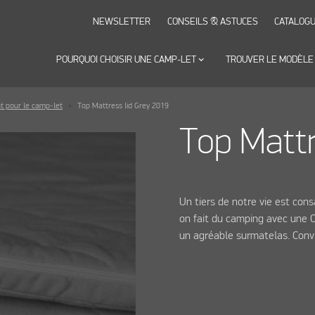
NEWSLETTER
CONSEILS & ASTUCES
CATALOG
POURQUOI CHOISIR UNE CAMP-LET
keyboard_arrow_down
TROUVER LE MODÈLE
ke
 pour le camp-let
Top Mattress lid Grey 2019
Top Mattr
Un tiers de notre vie est con
on fait du camping avec une 
un agréable surmatelas. Convi