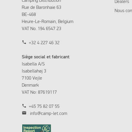
Camping Distribution
Dealers
Rue de Baronhaie 63
Nous con
BE-468
Heure-Le-Romain, Belgium
VAT No. 194 6547 23
phone
+32 4 227 46 32
Siège social et fabricant
Isabella A/S
Isabellahøj 3
7100 Vejle
Denmark
VAT No: 87619117
phone
+45 75 82 07 55
mail
info@camp-let.com