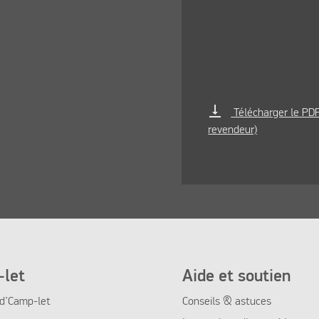
vertical_align_bottom
Télécharger le PDF 
revendeur)
let
Aide et soutien
 d’Camp-let
Conseils & astuces