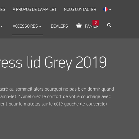
UES
À PROPOS DE CAMP-LET
NOUS CONTACTER
keyboard_arrow_down
0
shopping_basket
search
yboard_arrow_down
ACCESSOIRES
keyboard_arrow_down
DEALERS
PANIER
ess lid Grey 2019
sacré au sommeil alors pourquoi ne pas bien dormir quand
Camp-let ? Améliorez le confort de votre couchage avec
ent pour le matelas sur le côté gauche (le couvercle)