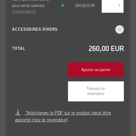
pour tente latérale
●
260,00
EUR
CLE82508224
ACCESSOIRES DIVERS
260,00
EUR
TOTAL
Ajouter au panier
Trouvez un
revendeur
vertical_align_bottom
Télécharger le PDF sur le produit (peut être
apporté chez le revendeur)