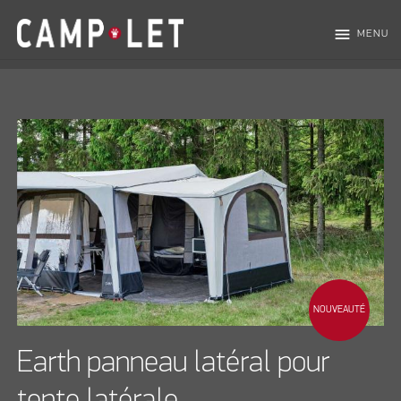
menu
MENU
NOUVEAUTÉ
Earth panneau latéral pour
tente latérale