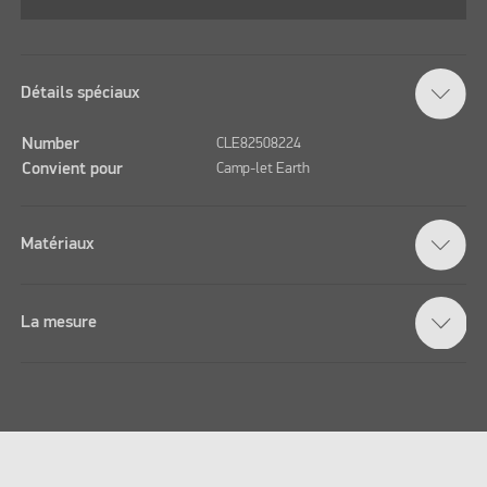
Détails spéciaux
Number
CLE82508224
Convient pour
Camp-let Earth
Matériaux
La mesure