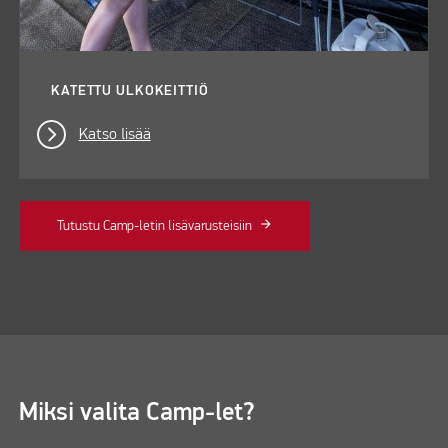
KATETTU ULKOKEITTIÖ
Katso lisää
Tutustu Camp-letin lisävarusteisiin
Miksi valita Camp-let?