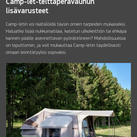
Camp-let-telttaperävaunun
lisävarusteet
Camp-letin voi räätälöidä täysin omien tarpeiden mukaiseksi.
Haluatko lisää nukkumatilaa, katetun ulkokeittiön tai ehkäpä
kannen päälle asennettavan pyörätelineen? Mahdollisuuksia
on loputtomiin, ja voit mukauttaa Camp-letin täydellisesti
omaan leirintätyyliisi sopivaksi.