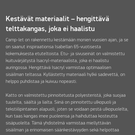
Kestävät materiaalit – hengittävä
telttakangas, joka ei haalistu
Camp-let on rakennettu kestämään monien vuosien ajan, ja se
on saanut inspiraationsa Isabellan 65-vuotisesta
kokemuksesta etuteltoista. Etu- ja sivuseinät on valmistettu
kuituvärjätystä Isacryl-materiaalista, joka ei haalistu
auringossa. Hengittävä Isacryl varmistaa optimaalisen
sisäilman teltassa. Kyllästetty materiaali hylkii sadevettä, on
helppo puhdistaa ja kuivuu nopeasti.
Katto on valmistettu pinnoitetusta polyesteristä, joka suojaa
tuulelta, säältä ja lialta. Siinä on pinnoitettu ulkopuoli ja
tekstiilipintainen alapuoli, joten se voidaan pestä ulkopuolelta,
kun taas kangas imee puoleensa ja haihduttaa kosteutta
sisäpuolelta. Tämä yhdistelmä varmistaa miellyttävän
sisäilman ja erinomaisen säänkestävyyden sekä helpottaa