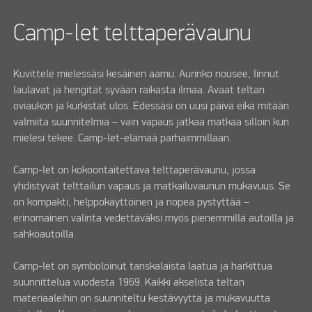
Camp-let telttaperävaunu
Kuvittele mielessäsi kesäinen aamu. Aurinko nousee, linnut
laulavat ja hengität syvään raikasta ilmaa. Avaat teltan
oviaukon ja kurkistat ulos. Edessäsi on uusi päivä eikä mitään
valmiita suunnitelmia – vain vapaus jatkaa matkaa silloin kun
mielesi tekee. Camp-let-elämää parhaimmillaan.
Camp-let on kokoontaitettava telttaperävaunu, jossa
yhdistyvät telttailun vapaus ja matkailuvaunun mukavuus. Se
on kompakti, helppokäyttöinen ja nopea pystyttää –
erinomainen valinta vedettäväksi myös pienemmillä autoilla ja
sähköautoilla.
Camp-let on symboloinut tanskalaista laatua ja harkittua
suunnittelua vuodesta 1969. Kaikki akselista teltan
materiaaleihin on suunniteltu kestävyyttä ja mukavuutta