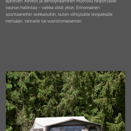
ajatellen. Keveys ja aerodynaaminen muotoilu helpottavat
vaunun hallintaa – vaikka olisit yksin. Erinomainen
spontaaneihin seikkailuihin, kuten viihtyisälle leiripaikalle
metsään, rannalle tai vuoristomaisemiin.