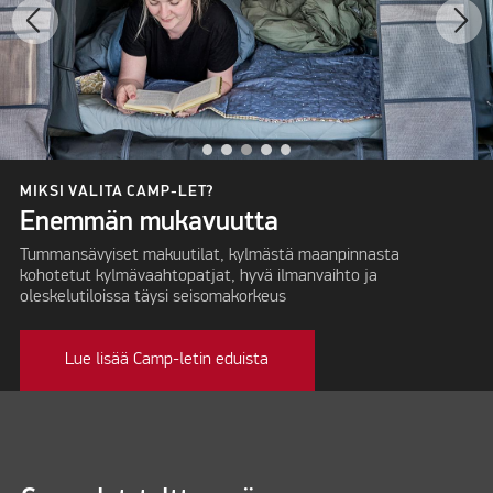
MIKSI VALITA CAMP-LET?
Enemmän mukavuutta
Tummansävyiset makuutilat, kylmästä maanpinnasta
kohotetut kylmävaahtopatjat, hyvä ilmanvaihto ja
oleskelutiloissa täysi seisomakorkeus
Lue lisää Camp-letin eduista