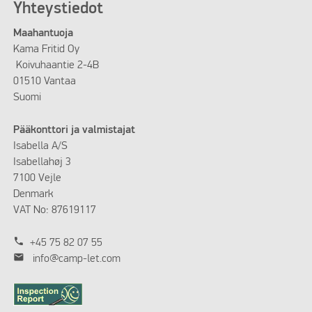
Yhteystiedot
Maahantuoja
Kama Fritid Oy
Koivuhaantie 2-4B
01510 Vantaa
Suomi
Pääkonttori ja valmistajat
Isabella A/S
Isabellahøj 3
7100 Vejle
Denmark
VAT No: 87619117
phone
+45 75 82 07 55
mail
info@camp-let.com