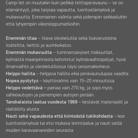
Camp-let on muutakin kuin pelkkä telttaperävaunu – se on
elämäntyyli, joka tarjoaa vapautta, luontoelämyksiä ja
mukavuutta. Erinomainen valinta sekä pidempiin seikkailuihin
että lyhyempiin viikonloppumatkoihin.
Enemmän tilaa
– tilava oleskelutila sekä lisävarusteina
lisäteltta, keittiö ja aurinkokatos
Enemmän mukavuutta
– tummansävyiset makuutilat,
kylmästä maanpinnasta kohotetut kylmävaahtopatjat, hyvä
ilmanvaihto ja oleskelutiloissa täysi seisomakorkeus
Helppo hallita
– helppoa hallita eikä perävaunulupaa vaadita
Nopea pystytys
– käyttövalmis vain 15–20 minuutissa.
Helppo vedettävä –
painaa vain 270 kg, ja sopii myös
sähköautojen ja pienempien autojen perään.
Tanskalaista laatua vuodesta 1969
– kestävät materiaalit ja
räätälöity alusta
Nauti sekä vapaudesta että kiinteästä tukikohdasta
– koe
luontoelämyksiä tai etsi mukava leirintäalue ja nauti siellä
muiden karavaanareiden seurasta