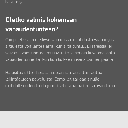
käsittelyä.
Oletko valmis kokemaan
vapaudentunteen?
Camp-letissä ei ole kyse vain reissuun lähdöstä vaan myös
siitä, että voit lähteä aina, kun siltä tuntuu. Ei stressiä, ei
vaivaa – vain luontoa, mukavuutta ja sanoin kuvaamatonta
vapaudentunnetta, kun koti kulkee mukana pyörien päällä.
Halusitpa sitten herätä metsän rauhassa tai nauttia
leirintäalueen palveluista, Camp-let tarjoaa sinulle
mahdollisuuden luoda juuri itsellesi parhaiten sopivan loman.