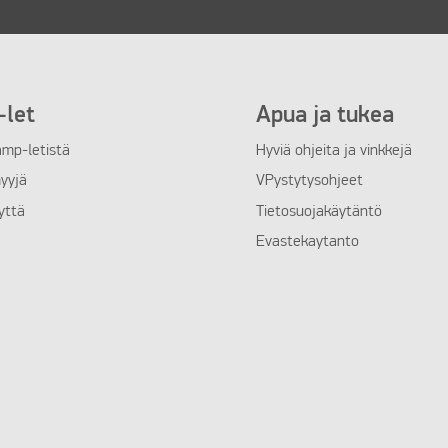
let
Apua ja tukea
amp-letistä
Hyviä ohjeita ja vinkkejä
yyjä
VPystytysohjeet
yttä
Tietosuojakäytäntö
Evastekaytanto