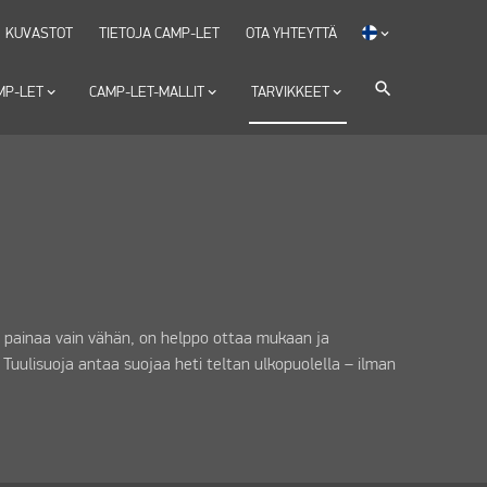
KUVASTOT
TIETOJA CAMP-LET
OTA YHTEYTTÄ
keyboard_arrow_down
search
AMP-LET
keyboard_arrow_down
CAMP-LET-MALLIT
keyboard_arrow_down
TARVIKKEET
keyboard_arrow_down
Se painaa vain vähän, on helppo ottaa mukaan ja
uulisuoja antaa suojaa heti teltan ulkopuolella – ilman