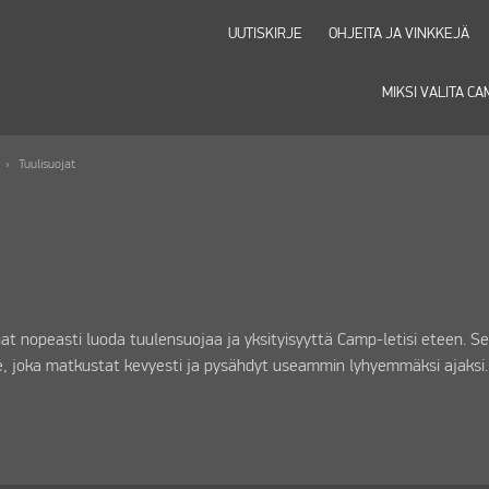
UUTISKIRJE
OHJEITA JA VINKKEJÄ
MIKSI VALITA C
Tuulisuojat
luat nopeasti luoda tuulensuojaa ja yksityisyyttä Camp-letisi eteen. 
, joka matkustat kevyesti ja pysähdyt useammin lyhyemmäksi ajaksi. T