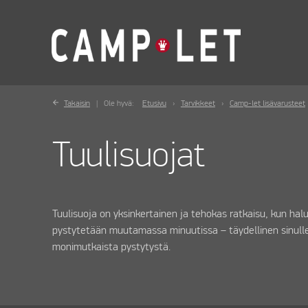
Takaisin
Ole hyvä:
Etusivu
Tarvikkeet
Camp-let lisävarusteet
Tuulisuojat
Tuulisuoja on yksinkertainen ja tehokas ratkaisu, kun ha
pystytetään muutamassa minuutissa – täydellinen sinulle
monimutkaista pystytystä.