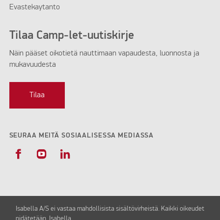
Evastekaytanto
Tilaa Camp-let-uutiskirje
Näin pääset oikotietä nauttimaan vapaudesta, luonnosta ja
mukavuudesta
Tilaa
SEURAA MEITÄ SOSIAALISESSA MEDIASSA
Isabella A/S ei vastaa mahdollisista sisältövirheistä. Kaikki oikeudet
pidätetään Isabella.