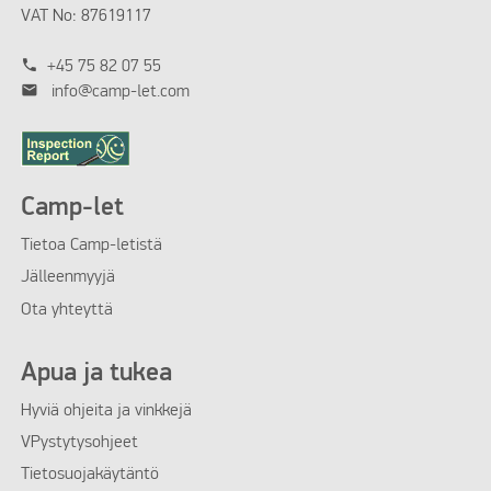
VAT No: 87619117
phone
+45 75 82 07 55
mail
info@camp-let.com
Camp-let
Tietoa Camp-letistä
Jälleenmyyjä
Ota yhteyttä
Apua ja tukea
Hyviä ohjeita ja vinkkejä
VPystytysohjeet
Tietosuojakäytäntö