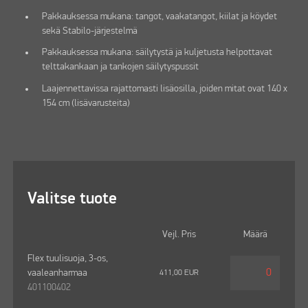
Pakkauksessa mukana: tangot, vaakatangot, kiilat ja köydet
sekä Stabilo-järjestelmä
Pakkauksessa mukana: säilytystä ja kuljetusta helpottavat
telttakankaan ja tankojen säilytyspussit
Laajennettavissa rajattomasti lisäosilla, joiden mitat ovat 140 x
154 cm (lisävarusteita)
Valitse tuote
Vejl. Pris
Määrä
Flex tuulisuoja, 3-os,
vaaleanharmaa
411,00
EUR
401100402