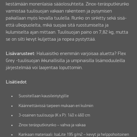
kestämään monenlaisia sääolosuhteita. Zinox-teräsputkirunko
varmistaa tuulisuojan vakaan rakenteen ja pysymisen
paikallaan myös kovalla tuulella. Runko on sinkitty sekä sisä-
että ulkopuolelta, mikä suojaa sitä ruostumiselta ja
kulumiselta ajan mittaan. Tuulisuojan paino on 7,82 kg, mutta
se on silti kevyt kuljettaa ja nopea pystyttää.
Lisävarusteet
: Haluaisitko enemmän varjoisaa aluetta? Flex
Grey -tuulisuojan ikkunallisilla ja umpinaisilla lisämoduuleilla
järjestelmää voi laajentaa loputtomiin.
Lisätiedot
Suositellaan kausileiriytyjille
Käännettävissä tarpeen mukaan eri kulmiin
3-osainen tuulisuoja (K x P): 140 x 460 cm
Zinox teräsputkirunko – vahva ja vakaa
Kankaan materiaali: IsaLite 195 g/m2 – kevyt ja helppohoitoinen