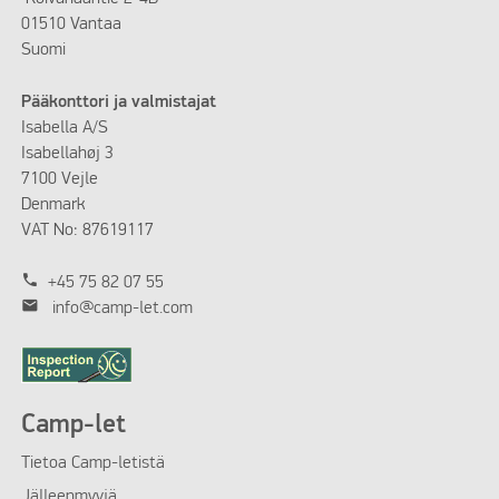
01510 Vantaa
Suomi
Pääkonttori ja valmistajat
Isabella A/S
Isabellahøj 3
7100 Vejle
Denmark
VAT No: 87619117
phone
+45 75 82 07 55
mail
info@camp-let.com
Camp-let
Tietoa Camp-letistä
Jälleenmyyjä