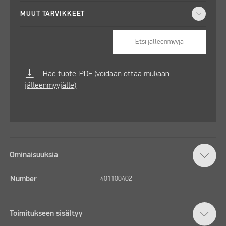
MUUT TARVIKKEET
Etsi jälleenmyyjä
vertical_align_bottom
Hae tuote-PDF (voidaan ottaa mukaan
jälleenmyyjälle)
Ominaisuuksia
Number
401100402
Toimitukseen sisältyy