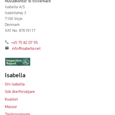
Huvudkontor & tillverkare
Isabella A/S
Isabellahøj 3
7100 Vejle
Denmark
VAT No: 87619117
phone
+45 75 82 07 55
mail
info@isabella.net
Isabella
Om Isabella
Sök återförsäljare
Kvalitet
M
ässor
Tävlingsvinnare