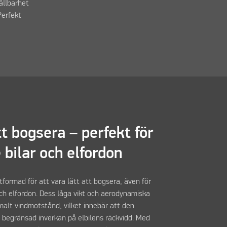
ållbarhet
Perfekt
tt bogsera – perfekt för
 bilar och elfordon
tformad för att vara lätt att bogsera, även för
och elfordon. Dess låga vikt och aerodynamiska
malt vindmotstånd, vilket innebär att den
 begränsad inverkan på elbilens räckvidd. Med