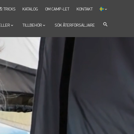
 & TRICKS
KATALOG
OM CAMP-LET
KONTAKT
keyboard_arrow_down
search
ELLER
keyboard_arrow_down
TILLBEHÖR
keyboard_arrow_down
SÖK ÅTERFÖRSÄLJARE