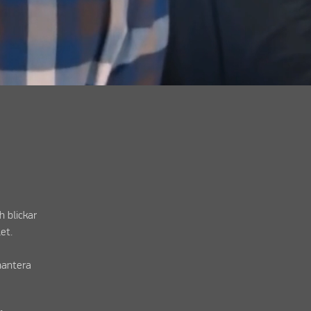
h blickar
et.
hantera