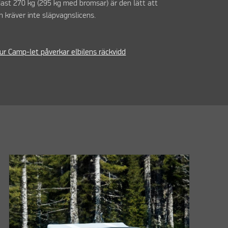
dast 270 kg (295 kg med bromsar) är den lätt att
 kräver inte släpvagnslicens.
ur Camp-let påverkar elbilens räckvidd