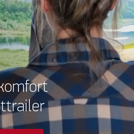
 komfort
ttrailer