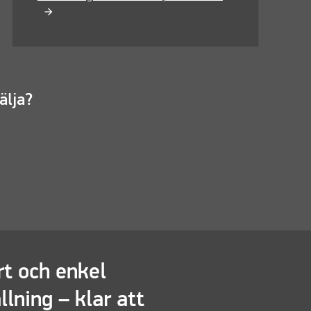
älja?
t och enkel
llning – klar att