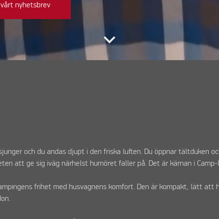
vårt nyhetsbrev
keyboard_arrow_down
n
unger och du andas djupt i den friska luften. Du öppnar tältduken oc
eten att ge sig iväg närhelst humöret faller på. Det är kärnan i Camp-l
ampingens frihet med husvagnens komfort. Den är kompakt, lätt att 
don.