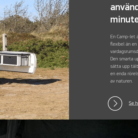
använd
minut
En Camp-let ä
flexibel än e
vardagsrumsde
Den smarta u
sätta upp täl
en enda rörel
av naturen.
Se h