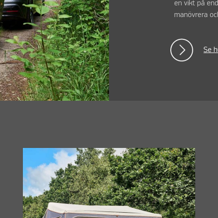
en vikt på en
manövrera och
Se h