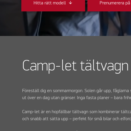
Prenumerera på 
Hitta rätt modell
Camp-let tältvag
Föreställ dig en sommarmorgon. Solen går upp, fåglarna sj
ut över en dag utan gränser. Inga fasta planer – bara frih
Camp-let är en hopfällbar tältvagn som kombinerar tältc
och snabb att sätta upp – perfekt för små bilar och elfor