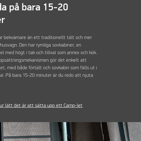
a på bara 15-20
er
r bekvämare än ett traditionellt tält och mer
n husvagn. Den har rymliga sovkabiner, en
l med högt i tak och tillval som annex och kök.
ppsättningsmekanismen gör det enkelt att
tet, med både förtält och sovkabin som fälls ut i
se. På bara 15-20 minuter är du redo att njuta
ur lätt det är att sätta upp ett Camp-let