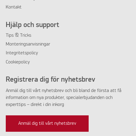
Kontakt
Hjälp och support
Tips & Tricks
Monteringsanvisningar
Integritetspolicy
Cookiepolicy
Registrera dig för nyhetsbrev
Anmäl dig till vårt nyhetsbrev och bli bland de första att få
information om nya produkter, specialerbjudanden och
KÖK DELUXE
experttips – direkt i din inkorg
Anmäl dig till vårt nyhetsbrev