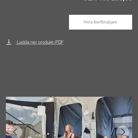
Hitta återförsäljare
vertical_align_bottom
Ladda ner produkt-PDF