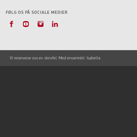
FØLG OS PÅ SOCIALE MEDIER
Vi reserverar oss ev. skrivfel. Med ensamrätt Isabella.
CAMP-LET SOLTAK LIVING PLUS SAND II