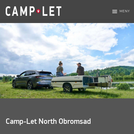
menu
MENY
Camp-Let North Obromsad