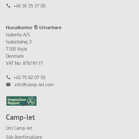
phone
+46 36 35 37 00
KÖK BASIC PLUS
Huvudkontor & tillverkare
Isabella A/S
Isabellahøj 3
7100 Vejle
Denmark
VAT No: 87619117
phone
+45 75 82 07 55
mail
info@camp-let.com
Camp-let
KITCHEN ALL ROUND
Om
Camp-let
Sök återförsäljare