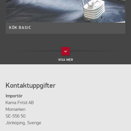
KÖK BASIC
keyboard_arrow_down
Kontaktuppgifter
Importör
Kama Fritid AB
Momarken
SE-556 50
Jönköping, Sverige