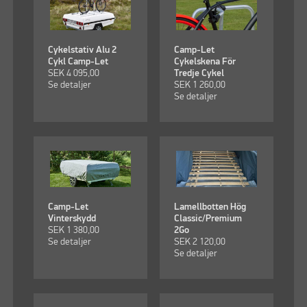
Cykelstativ Alu 2
Camp-Let
Cykl Camp-Let
Cykelskena För
SEK
4 095,00
Tredje Cykel
Se detaljer
SEK
1 260,00
Se detaljer
Camp-Let
Lamellbotten Hög
Vinterskydd
Classic/Premium
SEK
1 380,00
2Go
Se detaljer
SEK
2 120,00
Se detaljer