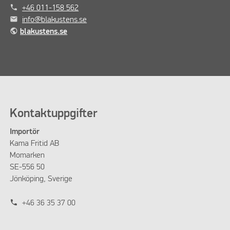
phone
+46 011-158 562
mail
info@blakustens.se
public
blakustens.se
Kontaktuppgifter
Importör
Kama Fritid AB
Momarken
SE-556 50
Jönköping, Sverige
phone
+46 36 35 37 00