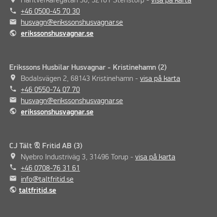
Hantverkaregatan 36, 52161 Stenstorp -
visa på karta
phone
+46 0500-45 70 30
mail
husvagn@erikssonshusvagnar.se
public
erikssonshusvagnar.se
Erikssons Husbilar Husvagnar - Kristinehamn (2)
place
Bodalsvägen 2, 68143 Kristinehamn -
visa på karta
phone
+46 0550-74 07 70
mail
husvagn@erikssonshusvagnar.se
public
erikssonshusvagnar.se
CJ Tält & Fritid AB (3)
place
Nyebro Industriväg 3, 31496 Torup -
visa på karta
phone
+46 0708-76 31 61
mail
info@taltfritid.se
public
taltfritid.se