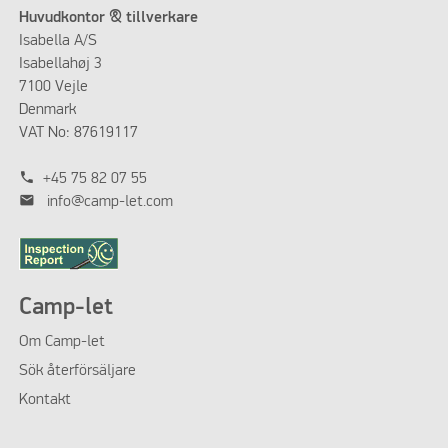
Huvudkontor & tillverkare
Isabella A/S
Isabellahøj 3
7100 Vejle
Denmark
VAT No: 87619117
phone
+45 75 82 07 55
mail
info@camp-let.com
Camp-let
Om
Camp-let
Sök återförsäljare
Kontakt