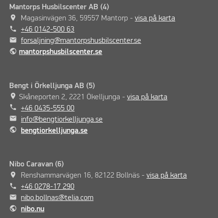
Mantorps Husbilscenter AB (4)
place
Magasinvägen 36, 59557 Mantorp -
visa på karta
phone
+46 0142-500 63
mail
forsaljning@mantorpshusbilscenter.se
public
mantorpshusbilscenter.se
Bengt i Örkelljunga AB (5)
place
Skåneporten 2, 2221 Ökelljunga -
visa på karta
phone
+46 0435-555 00
mail
info@bengtiorkelljunga.se
public
bengtiorkelljunga.se
Nibo Caravan (6)
place
Renshammarvägen 16, 82122 Bollnäs -
visa på karta
phone
+46 0278-17 290
mail
nibo.bollnas@telia.com
public
nibo.nu