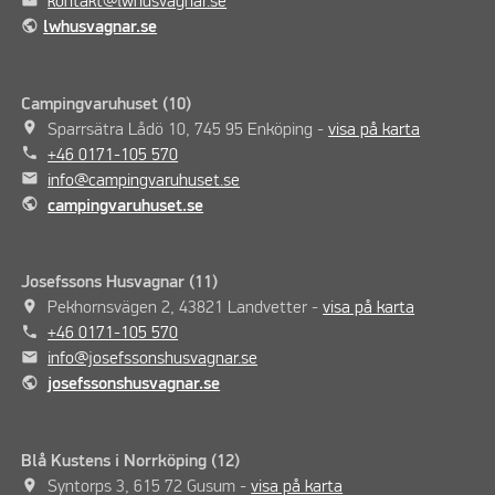
kontakt@lwhusvagnar.se
public
lwhusvagnar.se
Campingvaruhuset (10)
place
Sparrsätra Lådö 10, 745 95 Enköping -
visa på karta
phone
+46 0171-105 570
mail
info@campingvaruhuset.se
public
campingvaruhuset.se
Josefssons Husvagnar (11)
place
Pekhornsvägen 2, 43821 Landvetter -
visa på karta
phone
+46 0171-105 570
mail
info@josefssonshusvagnar.se
public
josefssonshusvagnar.se
Blå Kustens i Norrköping (12)
place
Syntorps 3, 615 72 Gusum -
visa på karta