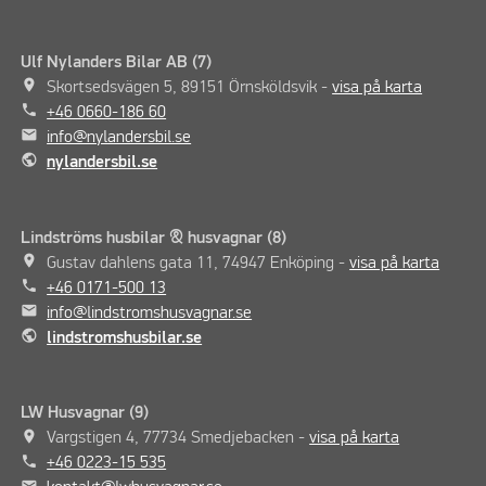
Ulf Nylanders Bilar AB (7)
place
Skortsedsvägen 5, 89151 Örnsköldsvik -
visa på karta
phone
+46 0660-186 60
mail
info@nylandersbil.se
public
nylandersbil.se
Lindströms husbilar & husvagnar (8)
place
Gustav dahlens gata 11, 74947 Enköping -
visa på karta
phone
+46 0171-500 13
mail
info@lindstromshusvagnar.se
public
lindstromshusbilar.se
LW Husvagnar (9)
place
Vargstigen 4, 77734 Smedjebacken -
visa på karta
phone
+46 0223-15 535
mail