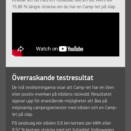
innebär att du med ett fulladdat batteri (82 kWh) kör
15,86 % längre sträcka om du har en Camp-let på släp.
Överraskande testresultat
De två testkörningarna visar att Camp-let har en liten
eller positiv inverkan på elbilens räckvidd. Resultatet
öppnar upp för enastående möjligheter att åka på
miljövänlig campingsemester med elbilen och en Camp-
let på släp.
På landsväg kör elbilen 0,6 km kortare per kWh eller
9,52 % kortare sträcka med ett fulladdat Volkswagen