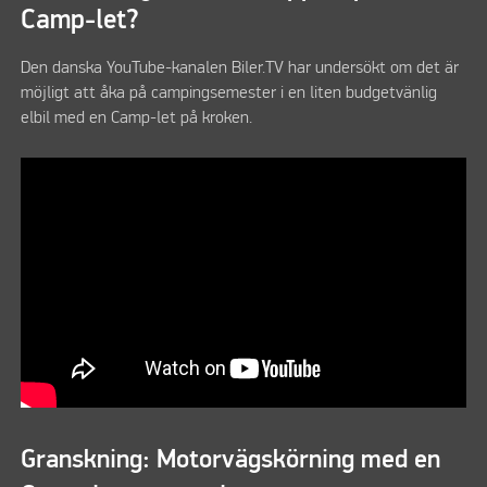
Camp-let?
Den danska YouTube-kanalen Biler.TV har undersökt om det är
möjligt att åka på campingsemester i en liten budgetvänlig
elbil med en Camp-let på kroken.
Granskning: Motorvägskörning med en