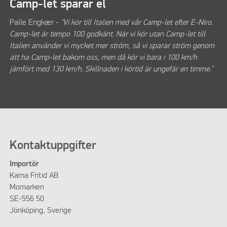
Camp-let sparar el
Palle Engkær -
"Vi kör till Italien med vår Camp-let efter E-Niro.
Camp-let är tempo 100 godkänt. När vi kör utan Camp-let till
Italien använder vi mycket mer ström, så vi sparar ström genom
att ha Camp-let bakom oss, men då kör vi bara i 100 km/h
jämfört med 130 km/h. Skillnaden i körtid är ungefär en timme."
Kontaktuppgifter
Importör
Kama Fritid AB
Momarken
SE-556 50
Jönköping, Sverige