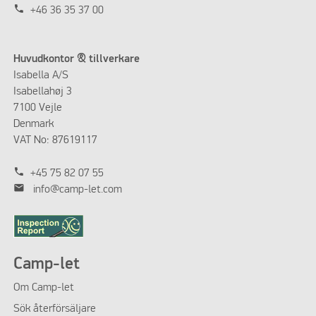
phone
+46 36 35 37 00
Huvudkontor & tillverkare
Isabella A/S
Isabellahøj 3
7100 Vejle
Denmark
VAT No: 87619117
phone
+45 75 82 07 55
mail
info@camp-let.com
Camp-let
Om
Camp-let
Sök återförsäljare