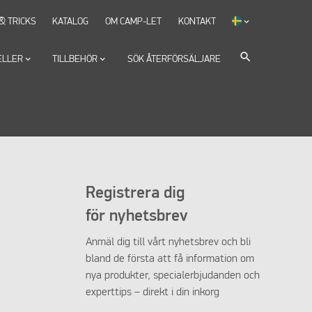
 & TRICKS
KATALOG
OM CAMP-LET
KONTAKT
keyboard_arrow_down
search
ELLER
keyboard_arrow_down
TILLBEHÖR
keyboard_arrow_down
SÖK ÅTERFÖRSÄLJARE
Registrera dig
för nyhetsbrev
Anmäl dig till vårt nyhetsbrev och bli
bland de första att få information om
nya produkter, specialerbjudanden och
experttips – direkt i din inkorg