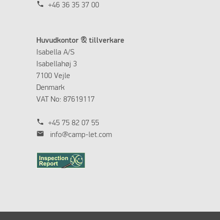
phone
+46 36 35 37 00
Huvudkontor & tillverkare
Isabella A/S
Isabellahøj 3
7100 Vejle
Denmark
VAT No: 87619117
phone
+45 75 82 07 55
mail
info@camp-let.com