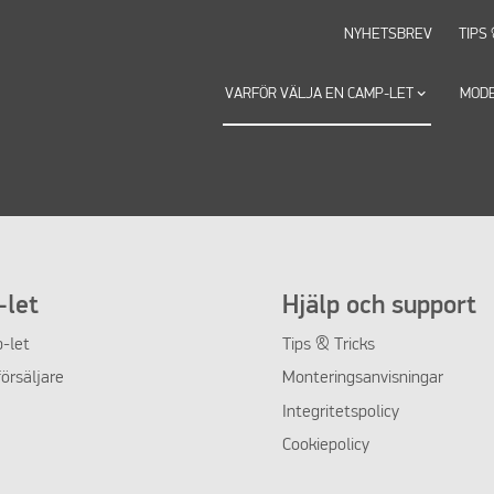
NYHETSBREV
TIPS
VARFÖR VÄLJA EN CAMP-LET
keyboard_arrow_down
MOD
let
Hjälp och support
-let
Tips & Tricks
örsäljare
Monteringsanvisningar
Integritetspolicy
Cookiepolicy