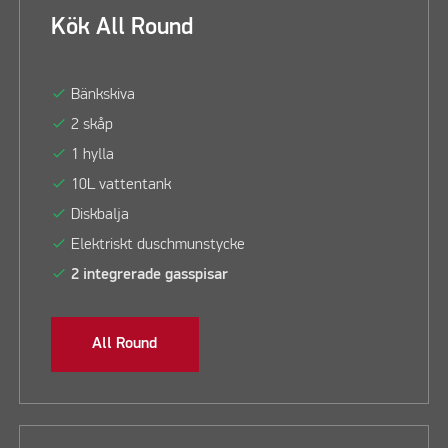
Kök All Round
check
Bänkskiva
check
2 skåp
check
1 hylla
check
10L vattentank
check
Diskbalja
check
Elektriskt duschmunstycke
check
2 integrerade gasspisar
All Round