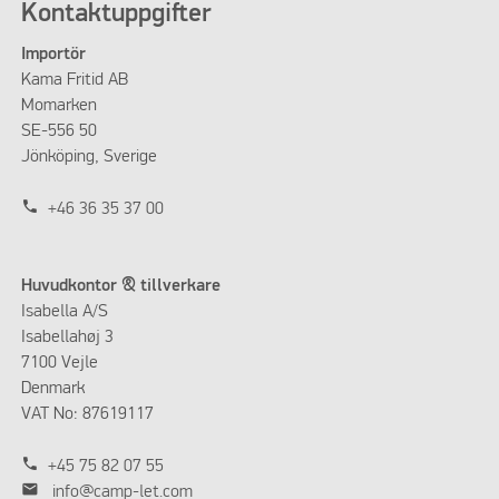
Kontaktuppgifter
Importör
Kama Fritid AB
Momarken
SE-556 50
Jönköping, Sverige
phone
+46 36 35 37 00
Huvudkontor & tillverkare
Isabella A/S
Isabellahøj 3
7100 Vejle
Denmark
VAT No: 87619117
phone
+45 75 82 07 55
mail
info@camp-let.com