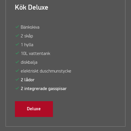
Kök Deluxe
check
Bänkskiva
check
2 skåp
check
1 hylla
check
10L vattentank
check
diskbalja
check
elektriskt duschmunstycke
check
2 lådor
check
2 integrerade gasspisar
Deluxe