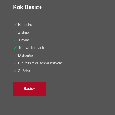
Kök Basic+
check
Bänkskiva
check
2 skåp
check
1 hylla
check
10L vattentank
check
Diskbalja
check
Elektriskt duschmunstycke
check
2 lådor
Basic+