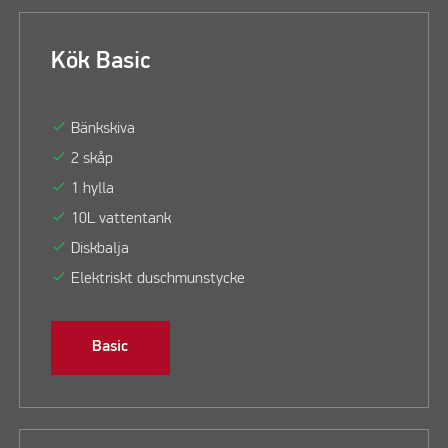
Kök Basic
check
Bänkskiva
check
2 skåp
check
1 hylla
check
10L vattentank
check
Diskbalja
check
Elektriskt duschmunstycke
Basic