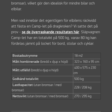
bromsar), vilket gör den idealisk för mindre bilar och
elbilar.
Men vad innebär det egentligen för elbilens räckvidd
att fästa en Camp-let på dragkroken? Vi satte det på
prov -
se de överraskande resultaten här
. Släpvagnen
Camp-let har en totalvikt på 500 kg, varav 80 kg kan
fördelas jämnt på locket för bord, stolar och cyklar.
Bostadsutrymme
18 m2
Mått kombinerade
(bredd x djup x höjd)
323 x 160 x 95 cm
400 x 575 x 230
Mått utfälld
(bredd x djup x höjd)
cm
Godkänd totalvikt
500 kg
Lastkapacitet
(utan bromsar / med
228 / 208 kg
bromsar)
Nettovikt
(utan bromsar / med bromsar)
270 / 295 kg