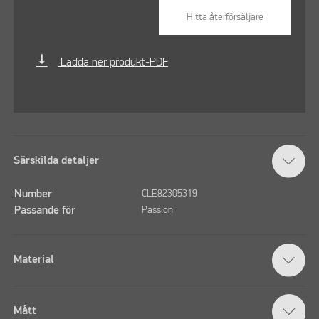
Hitta återförsäljare
vertical_align_bottom
Ladda ner produkt-PDF
Särskilda detaljer
Number
CLE82305319
Passande för
Passion
Material
Mått