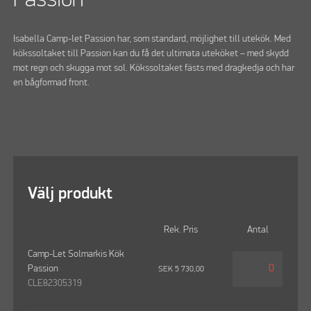
Isabella Camp-let Passion har, som standard, möjlighet till utekök. Med
kökssoltaket till Passion kan du få det ultimata uteköket – med skydd
mot regn och skugga mot sol. Kökssoltaket fästs med dragkedja och har
en bågformad front.
Välj produkt
Rek. Pris
Antal
Camp-Let Solmarkis Kök
Passion
SEK
5 730,00
CLE82305319