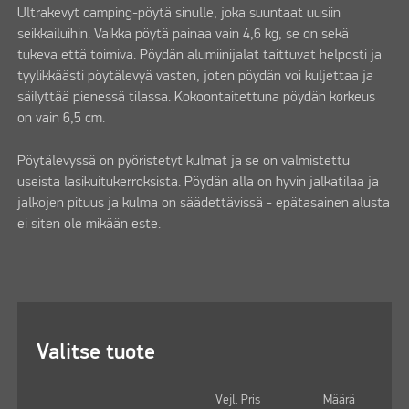
Ultrakevyt camping-pöytä sinulle, joka suuntaat uusiin
seikkailuihin. Vaikka pöytä painaa vain 4,6 kg, se on sekä
tukeva että toimiva. Pöydän alumiinijalat taittuvat helposti ja
tyylikkäästi pöytälevyä vasten, joten pöydän voi kuljettaa ja
säilyttää pienessä tilassa. Kokoontaitettuna pöydän korkeus
on vain 6,5 cm.
Pöytälevyssä on pyöristetyt kulmat ja se on valmistettu
useista lasikuitukerroksista. Pöydän alla on hyvin jalkatilaa ja
jalkojen pituus ja kulma on säädettävissä - epätasainen alusta
ei siten ole mikään este.
Valitse tuote
Vejl. Pris
Määrä