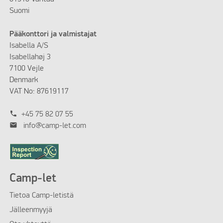
Suomi
Pääkonttori ja valmistajat
Isabella A/S
Isabellahøj 3
7100 Vejle
Denmark
VAT No: 87619117
phone
+45 75 82 07 55
mail
info@camp-let.com
Camp-let
Tietoa Camp-letistä
Jälleenmyyjä