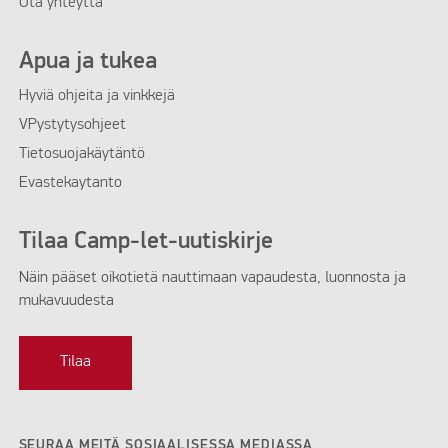
Ota yhteyttä
Apua ja tukea
Hyviä ohjeita ja vinkkejä
VPystytysohjeet
Tietosuojakäytäntö
Evastekaytanto
Tilaa Camp-let-uutiskirje
Näin pääset oikotietä nauttimaan vapaudesta, luonnosta ja
mukavuudesta
Tilaa
SEURAA MEITÄ SOSIAALISESSA MEDIASSA