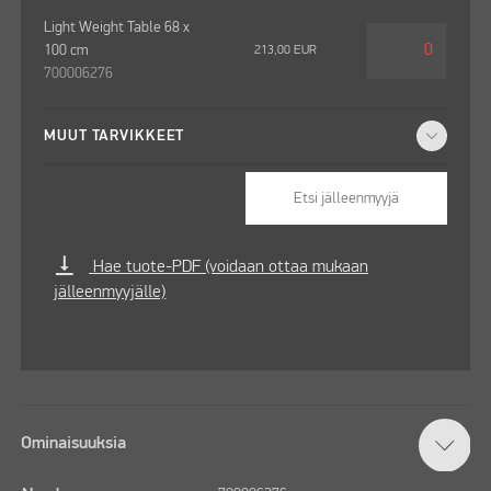
Light Weight Table 68 x
100 cm
213,00
EUR
700006276
MUUT TARVIKKEET
Etsi jälleenmyyjä
vertical_align_bottom
Hae tuote-PDF (voidaan ottaa mukaan
jälleenmyyjälle)
Ominaisuuksia