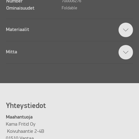
Number
700006276
Ominaisuudet
Foldable
Materiaalit
Mitta
Yhteystiedot
Maahantuoja
Kama Fritid Oy
Koivuhaantie 2-4B
01510 Vantaa