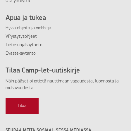
Ota yhteyttä
Apua ja tukea
Hyviä ohjeita ja vinkkejä
VPystytysohjeet
Tietosuojakäytäntö
Evastekaytanto
Tilaa Camp-let-uutiskirje
Näin pääset oikotietä nauttimaan vapaudesta, luonnosta ja
mukavuudesta
Tilaa
SEURAA MEITÄ SOSIAALISESSA MEDIASSA