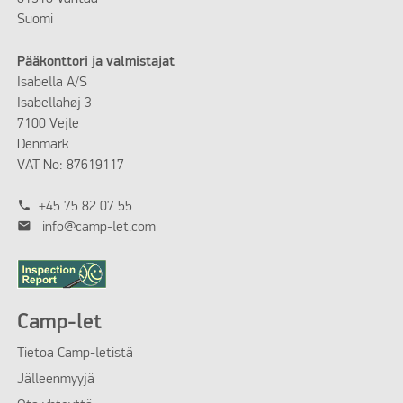
Suomi
Pääkonttori ja valmistajat
Isabella A/S
Isabellahøj 3
7100 Vejle
Denmark
VAT No: 87619117
phone
+45 75 82 07 55
mail
info@camp-let.com
Camp-let
Tietoa Camp-letistä
Jälleenmyyjä