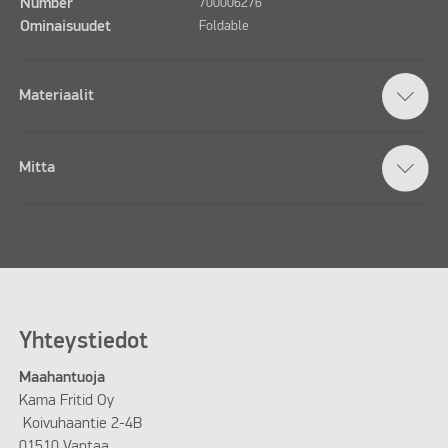
Number
700006276
Ominaisuudet
Foldable
Materiaalit
Mitta
Yhteystiedot
Maahantuoja
Kama Fritid Oy
Koivuhaantie 2-4B
01510 Vantaa