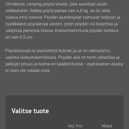
Ultrakevyt camping-pöytä sinulle, joka suuntaat uusiin
seikkailuihin. Vaikka pöytä painaa vain 4,6 kg, se on sekä
tukeva että toimiva. Pöydän alumiinijalat taittuvat helposti ja
tyylikkäästi pöytälevyä vasten, joten pöydän voi kuljettaa ja
säilyttää pienessä tilassa. Kokoontaitettuna pöydän korkeus
on vain 6,5 cm.
Pöytälevyssä on pyöristetyt kulmat ja se on valmistettu
useista lasikuitukerroksista. Pöydän alla on hyvin jalkatilaa ja
jalkojen pituus ja kulma on säädettävissä - epätasainen alusta
ei siten ole mikään este.
Valitse tuote
Vejl. Pris
Määrä