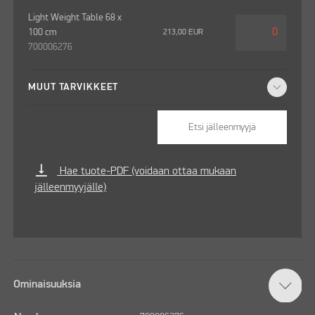
Light Weight Table 68 x
100 cm
213,00
EUR
700006276
MUUT TARVIKKEET
Etsi jälleenmyyjä
vertical_align_bottom
Hae tuote-PDF (voidaan ottaa mukaan
jälleenmyyjälle)
Ominaisuuksia