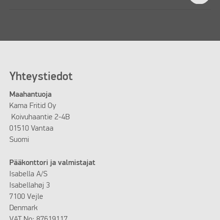
Yhteystiedot
Maahantuoja
Kama Fritid Oy
Koivuhaantie 2-4B
01510 Vantaa
Suomi
Pääkonttori ja valmistajat
Isabella A/S
Isabellahøj 3
7100 Vejle
Denmark
VAT No: 87619117