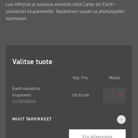
Luo viihtyisä ja suojaisa asuintila tällä Camp-let Earth -
sivuteltan etupaneelilla. Täydellinen suojan ja yksityisyyden
luomiseen.
Valitse tuote
Vejl. Pris
Määrä
Earth sivuteltta,
etupaneeli
278,00
EUR
CLE82508324
MUUT TARVIKKEET
Etsi jälleenmyyjä