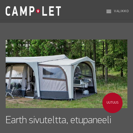
menu
VALIKKO
UUTUUS
Earth sivuteltta, etupaneeli