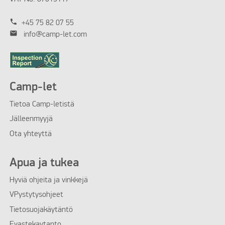
phone
+45 75 82 07 55
mail
info@camp-let.com
Camp-let
Tietoa Camp-letistä
Jälleenmyyjä
Ota yhteyttä
Apua ja tukea
Hyviä ohjeita ja vinkkejä
VPystytysohjeet
Tietosuojakäytäntö
Evastekaytanto