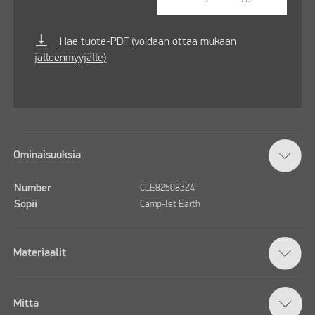
vertical_align_bottom
Hae tuote-PDF (voidaan ottaa mukaan
jälleenmyyjälle)
Ominaisuuksia
Number
CLE82508324
Sopii
Camp-let Earth
Materiaalit
Mitta