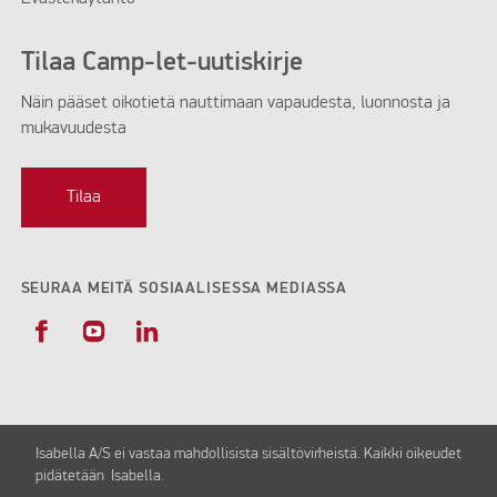
Tilaa Camp-let-uutiskirje
Näin pääset oikotietä nauttimaan vapaudesta, luonnosta ja
mukavuudesta
Tilaa
SEURAA MEITÄ SOSIAALISESSA MEDIASSA
Isabella A/S ei vastaa mahdollisista sisältövirheistä. Kaikki oikeudet
pidätetään Isabella.