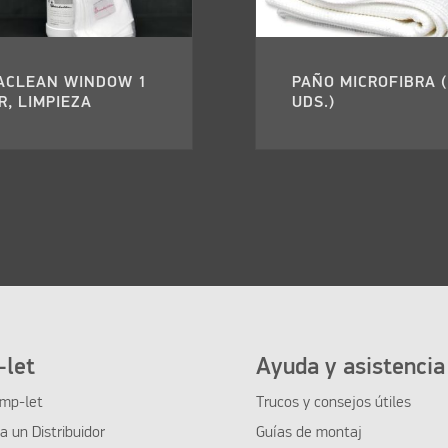
ACLEAN WINDOW 1
PAÑO MICROFIBRA (
R, LIMPIEZA
UDS.)
let
Ayuda y asistencia
mp-let
Trucos y consejos útiles
 un Distribuidor
Guías de montaj