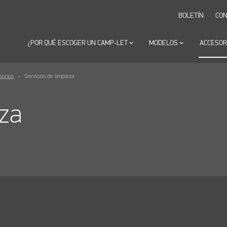
BOLETÍN
CON
¿POR QUÉ ESCOGER UN CAMP-LET
keyboard_arrow_down
MODELOS
keyboard_arrow_down
ACCESOR
sorios
Servicios de limpieza
eza