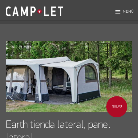
menu
MENÚ
NUEVO
Earth tienda lateral, panel
lateral