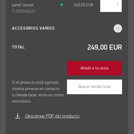
panel lateral
●
249,00
EUR
CLE82508224
ACCESORIOS VARIOS
249,00
EUR
TOTAL
Añadir a la cesta
Si el producto está agotado,
Buscar tienda local
intente ponerse en contacto
tu
tienda local
envía un correo
electrónico
vertical_align_bottom
Descargar PDF del producto