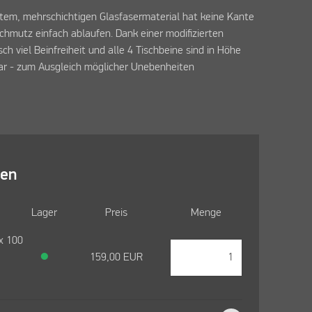
stem, mehrschichtigen Glasfasermaterial hat keine Kante
hmutz einfach ablaufen. Dank einer modifizierten
ch viel Beinfreiheit und alle 4 Tischbeine sind in Höhe
ar - zum Ausgleich möglicher Unebenheiten
len
Lager
Preis
Menge
x 100
●
159,00
EUR