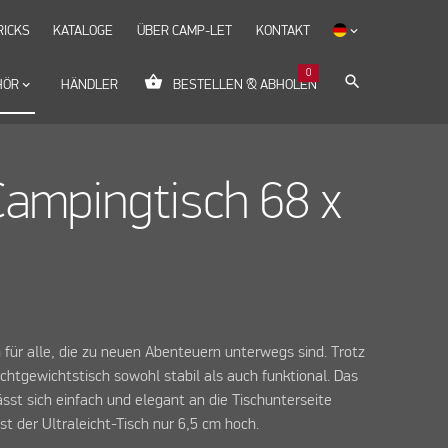
RICKS
KATALOGE
ÜBER CAMP-LET
KONTAKT
keyboard_arrow_down
0
shopping_basket
search
HÖR
keyboard_arrow_down
HÄNDLER
BESTELLEN & ABHOLEN
Campingtisch 68 x
 für alle, die zu neuen Abenteuern unterwegs sind. Trotz
eichtgewichtstisch sowohl stabil als auch funktional. Das
sst sich einfach und elegant an die Tischunterseite
t der Ultraleicht-Tisch nur 6,5 cm hoch.