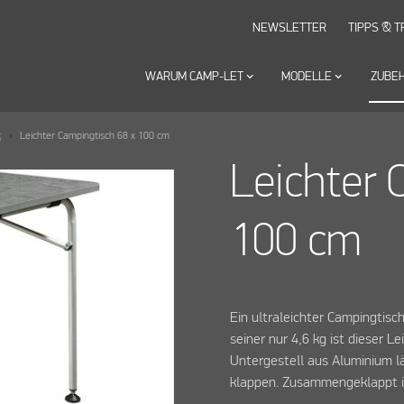
NEWSLETTER
TIPPS & T
WARUM CAMP-LET
keyboard_arrow_down
MODELLE
keyboard_arrow_down
ZUBE
t
Leichter Campingtisch 68 x 100 cm
Leichter 
100 cm
Ein ultraleichter Campingtisch
seiner nur 4,6 kg ist dieser L
Untergestell aus Aluminium lä
klappen. Zusammengeklappt is