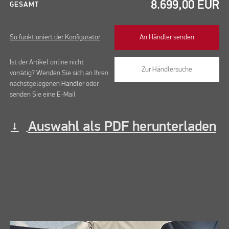
8.699,00
EUR
GESAMT
So funktioniert der Konfigurator
An Händler senden
Ist der Artikel online nicht
Zur Händlersuche
vorrätig? Wenden Sie sich an Ihren
nächstgelegenen
Händler
oder
senden Sie eine E-Mail
Auswahl als PDF herunterladen
vertical_align_bottom