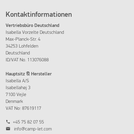
Kontaktinformationen
Vertriebsbüro Deutschland
Isabella Vorzelte Deutschland
Max-Planck-Str. 4
34253 Lohfelden
Deutschland
ID/VAT No. 113076088
KÜCHE BASIC PLUS
Hauptsitz & Hersteller
Isabella A/S
Isabellahøj 3
7100 Vejle
Denmark
VAT No: 87619117
phone
+45 75 82 07 55
mail
info@camp-let.com