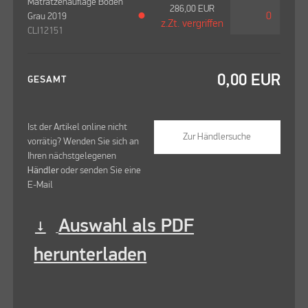
Matratzenauflage Boden
286,00
EUR
Grau 2019
●
z.Zt. vergriffen
CLI12151
0,00
EUR
GESAMT
Ist der Artikel online nicht
Zur Händlersuche
vorrätig? Wenden Sie sich an
Ihren nächstgelegenen
Händler
oder senden Sie eine
E-Mail
Auswahl als PDF
vertical_align_bottom
herunterladen