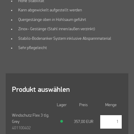
Hohe Stabilität
Kann abgewickelt aufgestellt werden
Quergestänge oben in Hohlsaum geführt
Zinox– Gestänge (Stahl innen/außen verzinkt)
Stabilo-Bodenanker System inklusive Abspannmaterial
Sehr pflegeleicht
Produkt auswählen
Lager
Preis
Menge
Windschutz Flex 3 tlg.
Grey
●
357,00
EUR
401100402