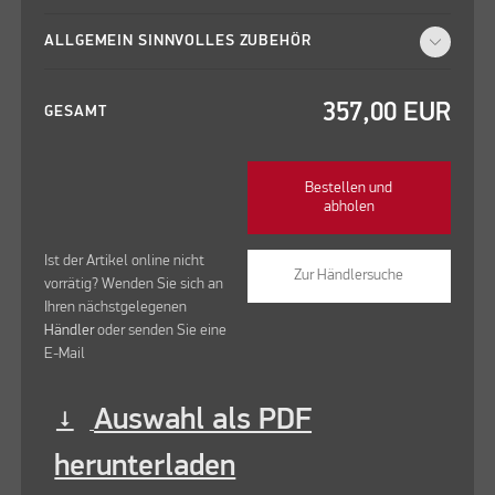
ALLGEMEIN SINNVOLLES ZUBEHÖR
357,00
EUR
GESAMT
Bestellen und
abholen
Ist der Artikel online nicht
Zur Händlersuche
vorrätig? Wenden Sie sich an
Ihren nächstgelegenen
Händler
oder senden Sie eine
E-Mail
Auswahl als PDF
vertical_align_bottom
herunterladen