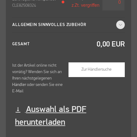
●
z.Zt. vergriffen
CLE82508324
ALLGEMEIN SINNVOLLES ZUBEHÖR
0,00
EUR
GESAMT
Ist der Artikel online nicht
Zur Händlersuche
vorrätig? Wenden Sie sich an
Ihren nächstgelegenen
Händler
oder senden Sie eine
E-Mail
Auswahl als PDF
vertical_align_bottom
herunterladen