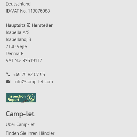
Deutschland
ID/VAT No. 113076088
Hauptsitz & Hersteller
Isabella A/S
Isabellahøj 3
7100 Vejle
Denmark
VAT No: 87619117
phone
+45 75 82 07 55
mail
info@camp-let.com
Camp-let
Über Camp-let
Finden Sie Ihren Händler