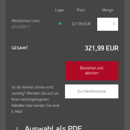
Lager
Preis
Menge
Windschutz Levo
●
321,99
EUR
401400511
321,99
EUR
GESAMT
Bestellen und
abholen
Ist der Artikel online nicht
Zur Händlersuche
vorrätig? Wenden Sie sich an
Ihren nächstgelegenen
Händler
oder senden Sie eine
E-Mail
Auswahl als PDF
vertical_align_bottom