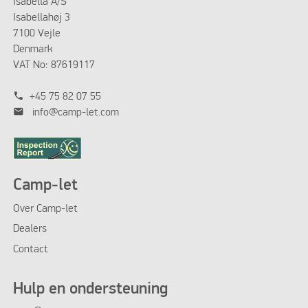
Isabella A/S
Isabellahøj 3
7100 Vejle
Denmark
VAT No: 87619117
phone
+45 75 82 07 55
mail
info@camp-let.com
Camp-let
Over Camp-let
Dealers
Contact
Hulp en ondersteuning