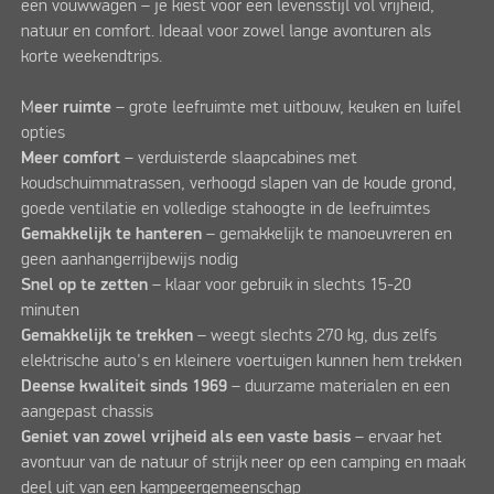
een vouwwagen – je kiest voor een levensstijl vol vrijheid,
natuur en comfort. Ideaal voor zowel lange avonturen als
korte weekendtrips.
M
eer ruimte
– grote leefruimte met uitbouw, keuken en luifel
opties
Meer comfort
– verduisterde slaapcabines met
koudschuimmatrassen, verhoogd slapen van de koude grond,
goede ventilatie en volledige stahoogte in de leefruimtes
Gemakkelijk te hanteren
– gemakkelijk te manoeuvreren en
geen aanhangerrijbewijs nodig
Snel op te zetten
– klaar voor gebruik in slechts 15-20
minuten
Gemakkelijk te trekken
– weegt slechts 270 kg, dus zelfs
elektrische auto's en kleinere voertuigen kunnen hem trekken
Deense kwaliteit sinds 1969
– duurzame materialen en een
aangepast chassis
Geniet van zowel vrijheid als een vaste basis
– ervaar het
avontuur van de natuur of strijk neer op een camping en maak
deel uit van een kampeergemeenschap