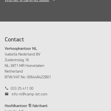
Vind hier je Camp-let dealer
Contact
Verkoopkantoor NL
Isabella Nederland BV
Zuiderinslag 16
NL-3871 MR Hoevelaken
Netherland
BTW/VAT No. 006448422B01
phone
033 25 411 00
mail
info-nl@camp-let.com
Hoofdkantoor & fabrikant