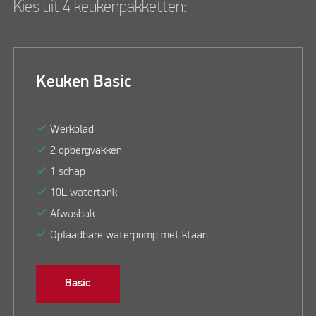
Kies uit 4 keukenpakketten:
Keuken Basic
check
Werkblad
check
2 opbergvakken
check
1 schap
check
10L watertank
check
Afwasbak
check
Oplaadbare waterpomp met ktaan
Basic