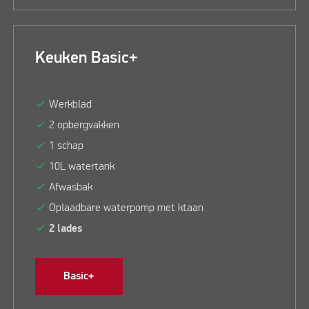
Keuken Basic+
check
Werkblad
check
2 opbergvakken
check
1 schap
check
10L watertank
check
Afwasbak
check
Oplaadbare waterpomp met ktaan
check
2 lades
Basic+