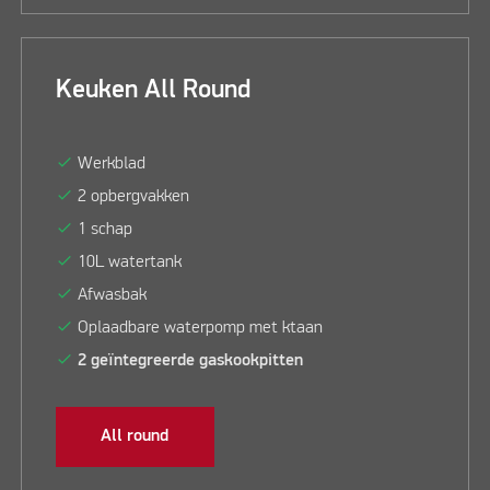
Keuken All Round
check
Werkblad
check
2 opbergvakken
check
1 schap
check
10L watertank
check
Afwasbak
check
Oplaadbare waterpomp met ktaan
check
2 geïntegreerde gaskookpitten
All round