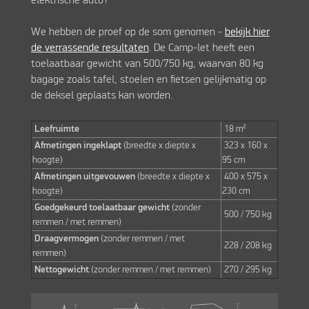
elektrische auto?
We hebben de proef op de som genomen -
bekijk hier
de verrassende resultaten
. De Camp-let heeft een
toelaatbaar gewicht van 500/750 kg, waarvan 80 kg
bagage zoals tafel, stoelen en fietsen gelijkmatig op
de deksel geplaats kan worden.
Leefruimte
18 m²
Afmetingen ingeklapt
(breedte x diepte x
323 x 160 x
hoogte)
95 cm
Afmetingen uitgevouwen
(breedte x diepte x
400 x 575 x
hoogte)
230 cm
Goedgekeurd toelaatbaar gewicht
(zonder
500 / 750 kg
remmen / met remmen)
Draagvermogen
(zonder remmen / met
228 / 208 kg
remmen)
Nettogewicht
(zonder remmen / met remmen)
270 / 295 kg