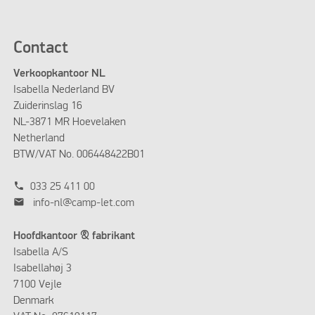
Contact
Verkoopkantoor NL
Isabella Nederland BV
Zuiderinslag 16
NL-3871 MR Hoevelaken
Netherland
BTW/VAT No. 006448422B01
phone
033 25 411 00
mail
info-nl@camp-let.com
Hoofdkantoor & fabrikant
Isabella A/S
Isabellahøj 3
7100 Vejle
Denmark