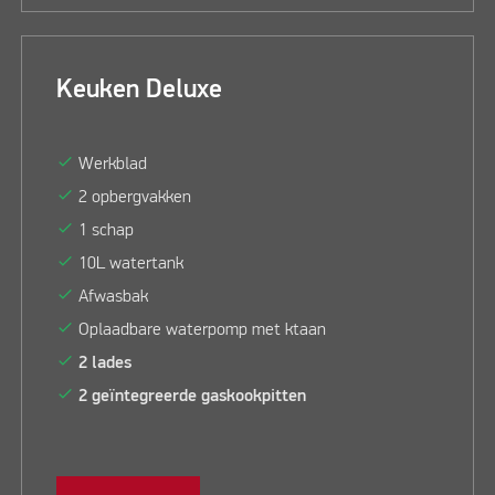
Keuken Deluxe
check
Werkblad
check
2 opbergvakken
check
1 schap
check
10L watertank
check
Afwasbak
check
Oplaadbare waterpomp met ktaan
check
2 lades
check
2 geïntegreerde gaskookpitten