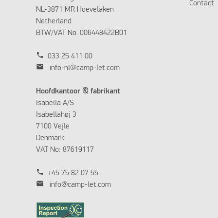
Contact
NL-3871 MR Hoevelaken
Netherland
BTW/VAT No. 006448422B01
phone
033 25 411 00
mail
info-nl@camp-let.com
Hoofdkantoor & fabrikant
Isabella A/S
Isabellahøj 3
7100 Vejle
Denmark
VAT No: 87619117
phone
+45 75 82 07 55
mail
info@camp-let.com