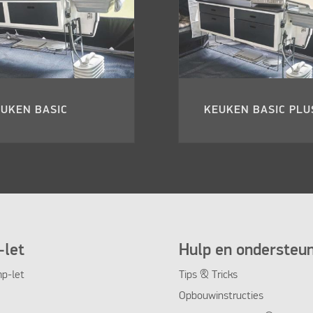
UKEN BASIC
KEUKEN BASIC PLU
let
Hulp en ondersteu
p-let
Tips & Tricks
Opbouwinstructies