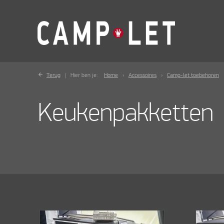
Terug
Hier ben je:
Home
Accessoires
Camp-let toebehoren
Keukenpakketten