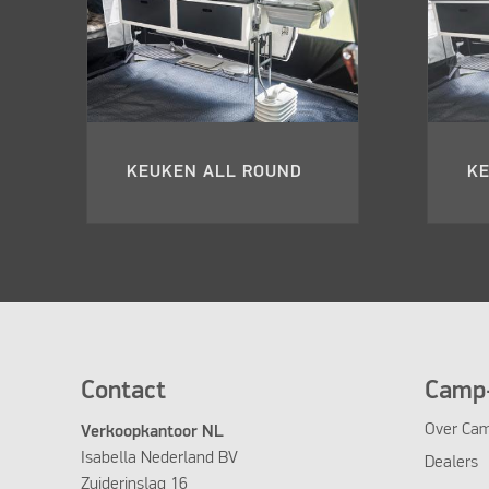
KEUKEN ALL ROUND
KE
Contact
Camp-
Over Cam
Verkoopkantoor NL
Isabella Nederland BV
Dealers
Zuiderinslag 16