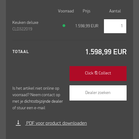
Voorraad
Prijs
Aantal
Keuken deluxe
●
1.598,99
EUR
CLD322019
1.598,99
EUR
TOTAAL
Click & Collect
Is het artikel niet online op
Dealer zoeken
voorraad? Neem contact op
met je
dichtstbijzijnde dealer
of stuur een e-mail
vertical_align_bottom
PDF voor product downloaden