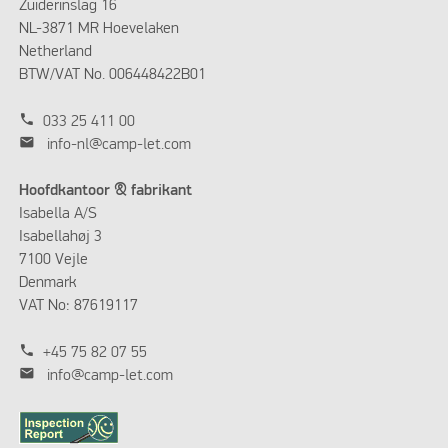
Zuiderinslag 16
NL-3871 MR Hoevelaken
Netherland
BTW/VAT No. 006448422B01
phone
033 25 411 00
mail
info-nl@camp-let.com
Hoofdkantoor & fabrikant
Isabella A/S
Isabellahøj 3
7100 Vejle
Denmark
VAT No: 87619117
phone
+45 75 82 07 55
mail
info@camp-let.com