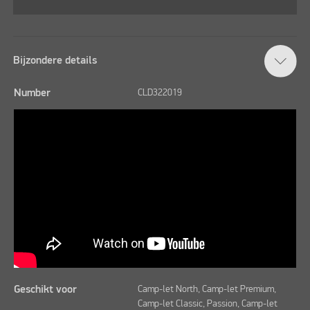
Bijzondere details
Number
CLD322019
Geschikt voor
Camp-let North, Camp-let Premium,
Camp-let Classic, Passion, Camp-let