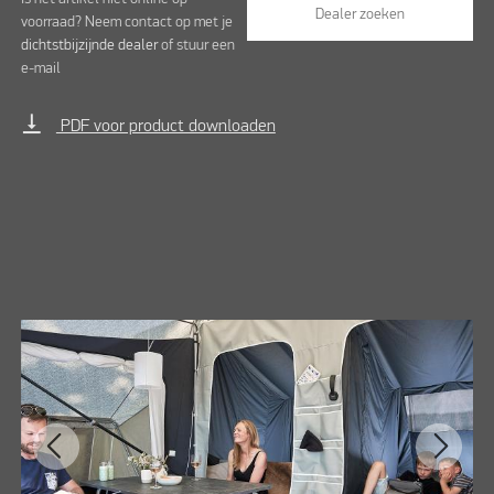
Dealer zoeken
voorraad? Neem contact op met je
dichtstbijzijnde dealer
of stuur een
e-mail
vertical_align_bottom
PDF voor product downloaden