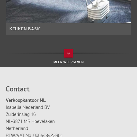
KEUKEN BASIC
keyboard_arrow_down
Contact
Verkoopkantoor NL
Isabella Nederland BV
Zuiderinslag 16
NL-3871 MR Hoevelaken
Netherland
BTW/VAT No. 006448422B01