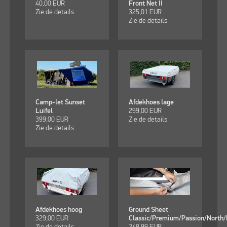
40,00
EUR
Front Net II
Zie de details
325,01
EUR
Zie de details
Camp-let Sunset
Afdekhoes lage
Luifel
299,00
EUR
399,00
EUR
Zie de details
Zie de details
Afdekhoes hoog
Ground Sheet
329,00
EUR
Classic/Premium/Passion/North/
Zie de details
348,99
EUR