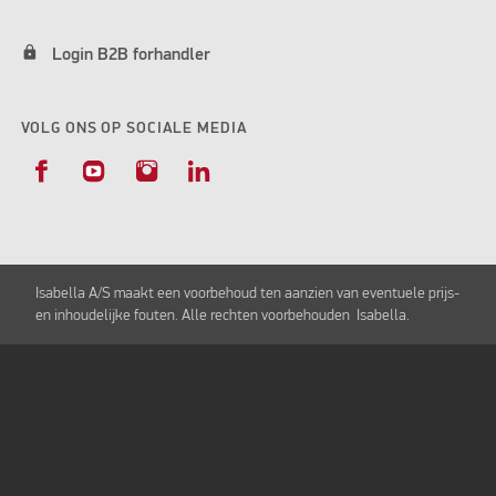
lock
Login B2B forhandler
VOLG ONS OP SOCIALE MEDIA
LIVING PLUS LUIFEL SAND II
Isabella A/S maakt een voorbehoud ten aanzien van eventuele prijs-
en inhoudelijke fouten. Alle rechten voorbehouden Isabella.