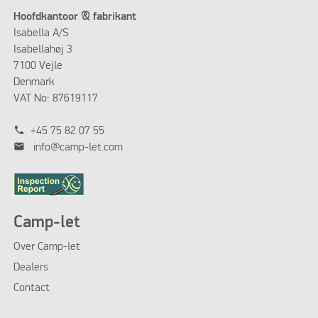
Hoofdkantoor & fabrikant
Isabella A/S
Isabellahøj 3
7100 Vejle
Denmark
VAT No: 87619117
phone
+45 75 82 07 55
mail
info@camp-let.com
Camp-let
Over Camp-let
Dealers
Contact