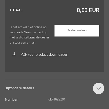
0,00
EUR
TOTAAL
Is het artikel niet online op
Dealer zoeken
voorraad? Neem contact op
met je
dichtstbijzijnde dealer
of stuur een e-mail
vertical_align_bottom
PDF voor product downloaden
Bijzondere details
Number
CLF1629201