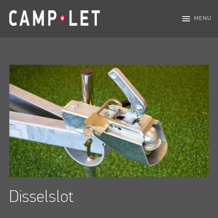
menu
MENU
Disselslot