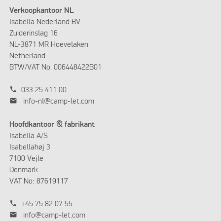
Verkoopkantoor NL
Isabella Nederland BV
Zuiderinslag 16
NL-3871 MR Hoevelaken
Netherland
BTW/VAT No. 006448422B01
phone
033 25 411 00
mail
info-nl@camp-let.com
Hoofdkantoor & fabrikant
Isabella A/S
Isabellahøj 3
7100 Vejle
Denmark
VAT No: 87619117
phone
+45 75 82 07 55
mail
info@camp-let.com