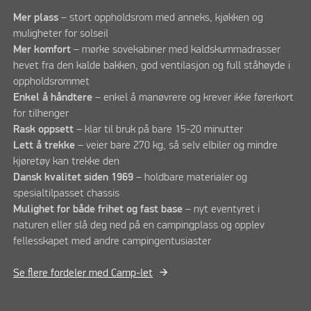
Mer plass
– stort oppholdsrom med anneks, kjøkken og
muligheter for solseil
Mer komfort
– mørke sovekabiner med kaldskummadrasser
hevet fra den kalde bakken, god ventilasjon og full ståhøyde i
oppholdsrommet
Enkel å håndtere
– enkel å manøvrere og krever ikke førerkort
for tilhenger
Rask oppsett
– klar til bruk på bare 15-20 minutter
Lett å trekke
– veier bare 270 kg, så selv elbiler og mindre
kjøretøy kan trekke den
Dansk kvalitet siden 1969
– holdbare materialer og
spesialtilpasset chassis
Mulighet for både frihet og fast base
– nyt eventyret i
naturen eller slå deg ned på en campingplass og opplev
fellesskapet med andre campingentusiaster
Se flere fordeler med Camp-let