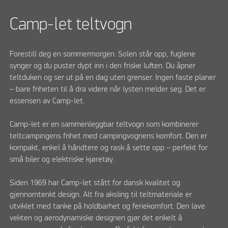
Camp-let teltvogn
Forestill deg en sommermorgen. Solen står opp, fuglene
synger og du puster dypt inn i den friske luften. Du åpner
teltduken og ser ut på en dag uten grenser. Ingen faste planer
– bare friheten til å dra videre når lysten melder seg. Det er
essensen av Camp-let.
Camp-let er en sammenleggbar teltvogn som kombinerer
teltcampingens frihet med campingvognens komfort. Den er
kompakt, enkel å håndtere og rask å sette opp – perfekt for
små biler og elektriske kjøretøy.
Siden 1969 har Camp-let stått for dansk kvalitet og
gjennomtenkt design. Alt fra aksling til teltmateriale er
utviklet med tanke på holdbarhet og feriekomfort. Den lave
vekten og aerodynamiske designen gjør det enkelt å