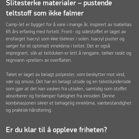
Slitesterke materialer – pustende
teltstoff som ikke falmer
Camp-let er bygget for å vare i mange år, inspirert av Isabellas
65 års erfaring med fortelt. Front- og sidestoffet er laget av
ensfarget Isacryl som ikke blekner i solen. Isacryl puster og
sørger for et optimalt inneklima i teltet. Det er også
impregnert, slik at teltduken er lett å rengjøre, tørker raskt og
regnvann «preller» av overflaten.
Taket er laget av belagt polyester, som beskytter mot vind,
vær og smuss. Det har en belagt utside og en tekstilunderside
som gjør at det kan vaskes fra utsiden, samtidig som stoffet
absorberer og fordamper fuktighet fra innsiden. Denne
kombinasjonen sikrer et behagelig inneklima, værbestandighet
og praktisk håndtering.
Er du klar til å oppleve friheten?