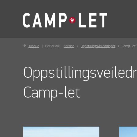
Tilbake
Her er du:
Forside
Oppstillingsveiledninger
Camp-let
Oppstillingsveiled
Camp-let