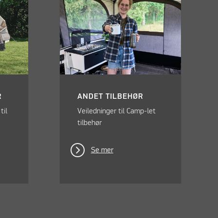
R
ANDET TILBEHØR
til
Veiledninger til Camp-let
tilbehør
Se mer