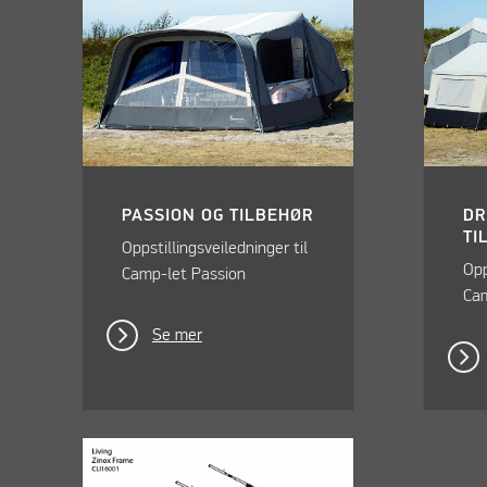
PASSION OG TILBEHØR
DR
TI
Oppstillingsveiledninger til
Opp
Camp-let Passion
Ca
Se mer