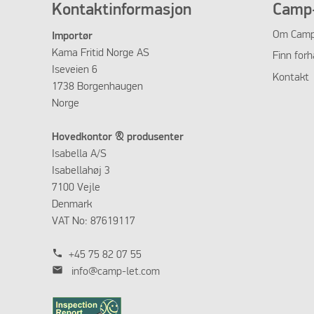
Kontaktinformasjon
Camp-
Om
Camp
Importør
Kama Fritid Norge AS
Finn forh
Iseveien 6
Kontakt
1738 Borgenhaugen
Norge
Hovedkontor & produsenter
Isabella A/S
Isabellahøj 3
7100 Vejle
Denmark
VAT No: 87619117
phone
+45 75 82 07 55
mail
info@camp-let.com