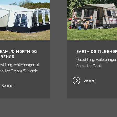
EAM, & NORTH OG
EARTH OG TILBEHØ
LBEHØR
Oppstillingsveiledninger 
stillingsveiledninger til
Camp-let Earth
mp-let Dream & North
Se mer
Se mer