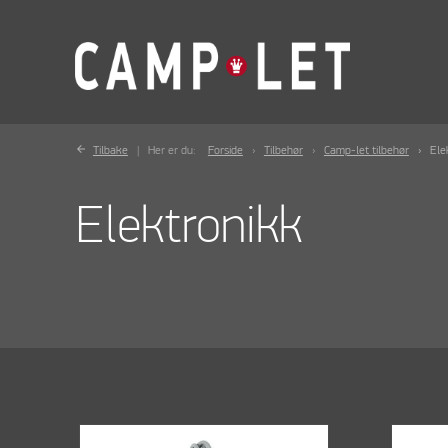
Tilbake
Her er du:
Forside
Tilbehør
Camp-let tilbehør
Ele
Elektronikk