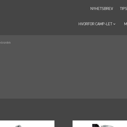
NYHETSBREV
TIP
HVORFOR CAMP-LET
keyboard_arrow_down
M
ktronikk