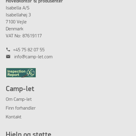
Hovedkontor & produsenter
Isabella A/S
Isabellahøj 3
7100 Vejle
Denmark
VAT No: 87619117
phone
+45 75 82 07 55
mail
info@camp-let.com
Camp-let
Om
Camp-let
Finn forhandler
Kontakt
Hjelp og støtte