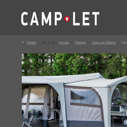
Tilbake
Her er du:
Forside
Tilbehør
Camp-let tilbehør
Ear