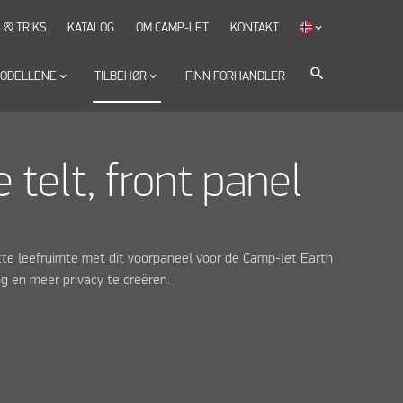
S & TRIKS
KATALOG
OM CAMP-LET
KONTAKT
keyboard_arrow_down
search
ODELLENE
keyboard_arrow_down
TILBEHØR
keyboard_arrow_down
FINN FORHANDLER
 telt, front panel
te leefruimte met dit voorpaneel voor de Camp-let Earth
ng en meer privacy te creëren.