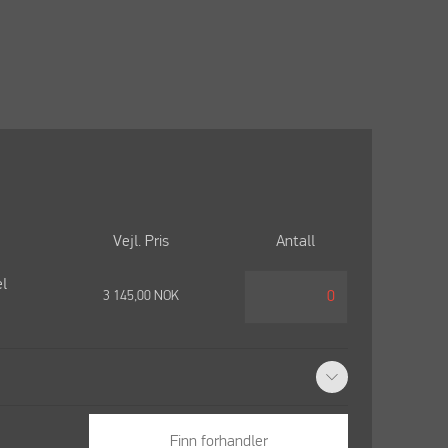
Vejl. Pris
Antall
el
3 145,00
NOK
Finn forhandler