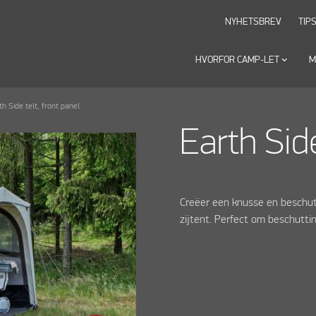
NYHETSBREV
TIP
HVORFOR CAMP-LET
keyboard_arrow_down
M
th Side telt, front panel
Earth Side
Creëer een knusse en beschut
zijtent. Perfect om beschutti