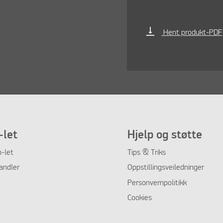
vertical_align_bottom
Hent produkt-PDF
let
Hjelp og støtte
-let
Tips & Triks
andler
Oppstillingsveiledninger
Personvernpolitikk
Cookies