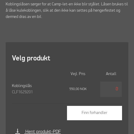
Koblingslåsen sørger for at Camp-let-en ikke blir stjålet. Låsen brukes til
å låse kulekoblingen, slik at den ikke kan settes på hengerfestet og
dermed dras av en bil.
Velg produkt
Vejl. Pris
Antall
Koblingslås
550,00
NOK
CLF1629201
Finn forhandler
vertical_align_bottom
Hent produkt-PDF