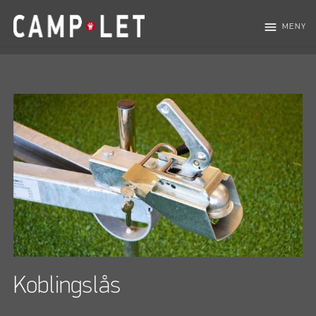
menu
MENY
Koblingslås