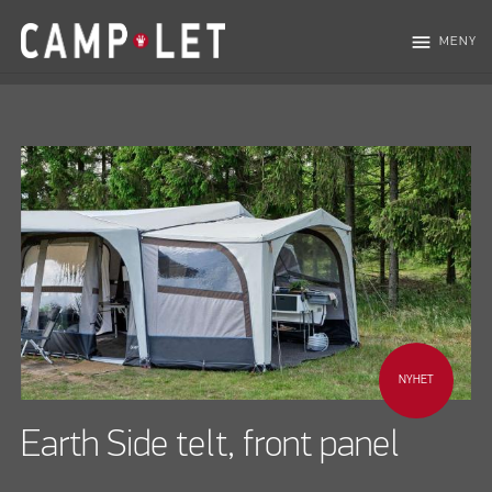
menu
MENY
NYHET
Earth Side telt, front panel