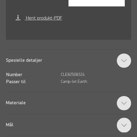
vertical_align_bottom
Hent produkt-PDF
Spesielle detaljer
Number
CLE82508324
Passer til
Camp-let Earth
Materiale
Mål