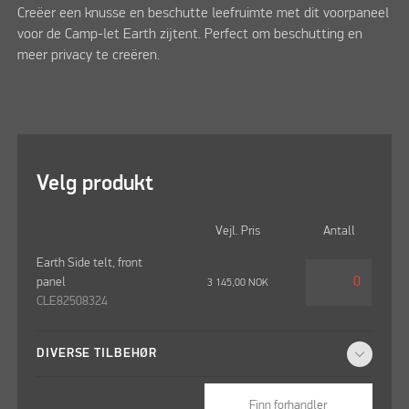
Creëer een knusse en beschutte leefruimte met dit voorpaneel
voor de Camp-let Earth zijtent. Perfect om beschutting en
meer privacy te creëren.
Velg produkt
Vejl. Pris
Antall
Earth Side telt, front
panel
3 145,00
NOK
CLE82508324
DIVERSE TILBEHØR
Finn forhandler