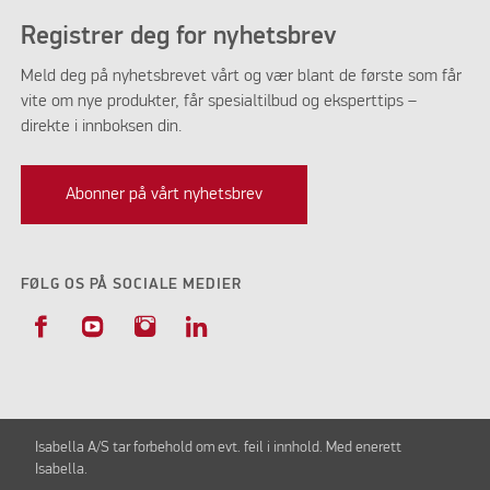
Registrer deg for nyhetsbrev
Meld deg på nyhetsbrevet vårt og vær blant de første som får
vite om nye produkter, får spesialtilbud og eksperttips –
direkte i innboksen din.
Abonner på vårt nyhetsbrev
FØLG OS PÅ SOCIALE MEDIER
Isabella A/S tar forbehold om evt. feil i innhold. Med enerett
Isabella.